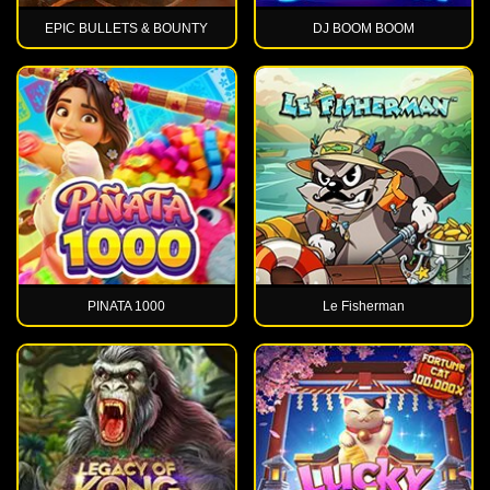
EPIC BULLETS & BOUNTY
DJ BOOM BOOM
PINATA 1000
Le Fisherman