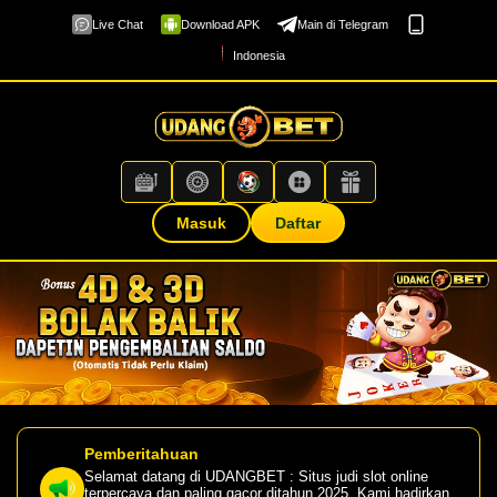
Live Chat
Download APK
Main di Telegram
Indonesia
Masuk
Daftar
Pemberitahuan
Selamat datang di UDANGBET : Situs judi slot online
terpercaya dan paling gacor ditahun 2025. Kami hadirkan