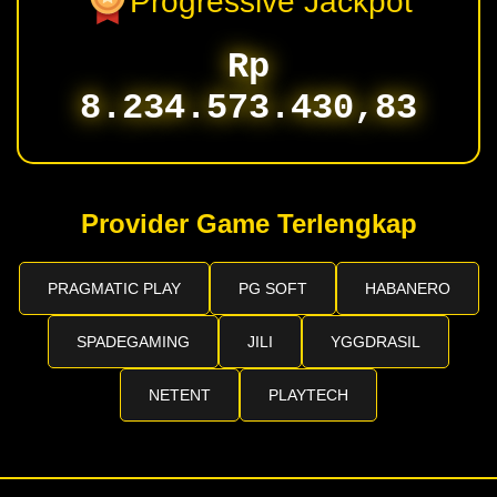
Progressive Jackpot
Rp
8.234.573.430,83
Provider Game Terlengkap
PRAGMATIC PLAY
PG SOFT
HABANERO
SPADEGAMING
JILI
YGGDRASIL
NETENT
PLAYTECH