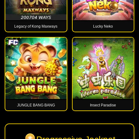
Legacy of Kong Maxways
Lucky Neko
JUNGLE BANG BANG
Insect Paradise