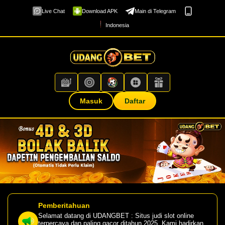
Live Chat
Download APK
Main di Telegram
Indonesia
Masuk
Daftar
Pemberitahuan
Selamat datang di UDANGBET : Situs judi slot online
terpercaya dan paling gacor ditahun 2025. Kami hadirkan