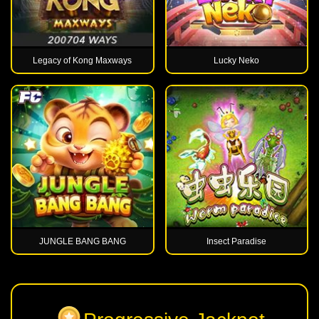
Legacy of Kong Maxways
Lucky Neko
JUNGLE BANG BANG
Insect Paradise