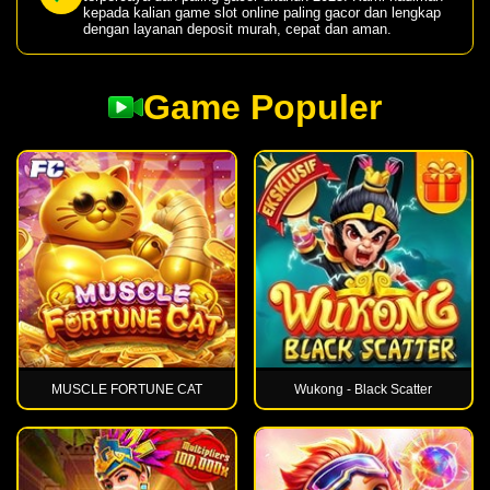
kepada kalian game slot online paling gacor dan lengkap
dengan layanan deposit murah, cepat dan aman.
Game Populer
MUSCLE FORTUNE CAT
Wukong - Black Scatter