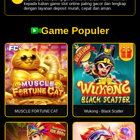
kepada kalian game slot online paling gacor dan lengkap
dengan layanan deposit murah, cepat dan aman.
Game Populer
MUSCLE FORTUNE CAT
Wukong - Black Scatter