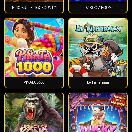
EPIC BULLETS & BOUNTY
DJ BOOM BOOM
PINATA 1000
Le Fisherman