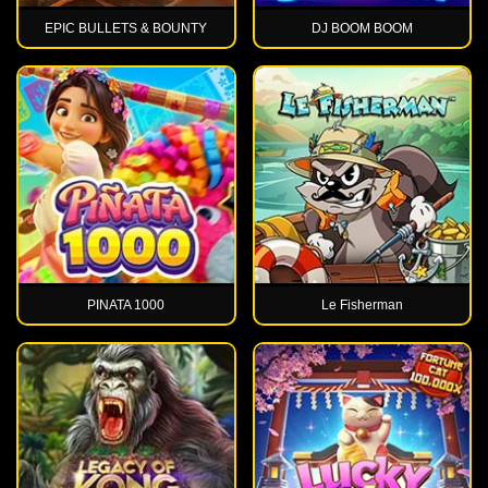
EPIC BULLETS & BOUNTY
DJ BOOM BOOM
PINATA 1000
Le Fisherman