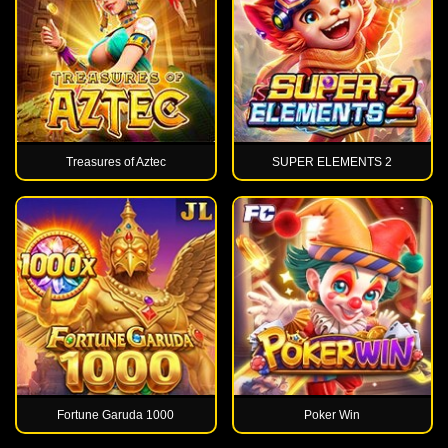
Treasures of Aztec
SUPER ELEMENTS 2
Fortune Garuda 1000
Poker Win