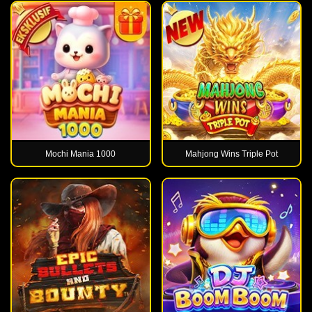
Mochi Mania 1000
Mahjong Wins Triple Pot