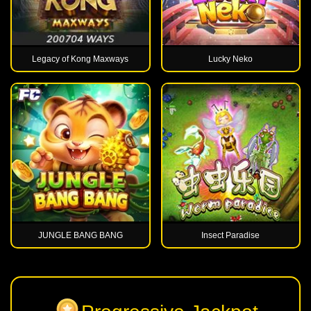
Legacy of Kong Maxways
Lucky Neko
JUNGLE BANG BANG
Insect Paradise