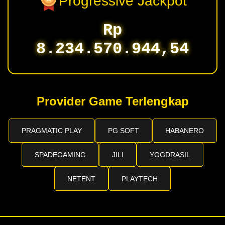
Progressive Jackpot
Rp
8.234.571.567,53
Provider Game Terlengkap
PRAGMATIC PLAY
PG SOFT
HABANERO
SPADEGAMING
JILI
YGGDRASIL
NETENT
PLAYTECH