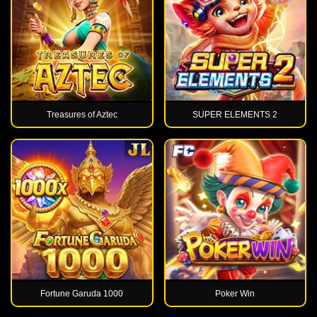
Treasures of Aztec
SUPER ELEMENTS 2
Fortune Garuda 1000
Poker Win