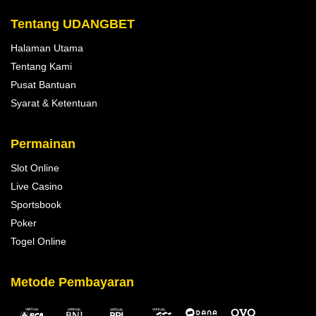
Tentang UDANGBET
Halaman Utama
Tentang Kami
Pusat Bantuan
Syarat & Ketentuan
Permainan
Slot Online
Live Casino
Sportsbook
Poker
Togel Online
Metode Pembayaran